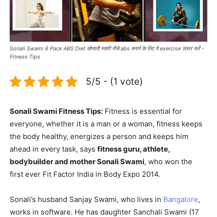
Sonali Swami 6 Pack ABS Diet सोनाली स्वामी जैसे abs बनाने के लिए ये exercise ज़रूर करें -
Fitness Tips
5/5 - (1 vote)
Sonali Swami Fitness Tips:
Fitness is essential for
everyone, whether it is a man or a woman, fitness keeps
the body healthy, energizes a person and keeps him
ahead in every task, says
fitness guru, athlete,
bodybuilder and mother Sonali Swami
, who won the
first ever Fit Factor India in Body Expo 2014.
Sonali’s husband Sanjay Swami, who lives in
Bangalore
,
works in software. He has daughter Sanchali Swami (17