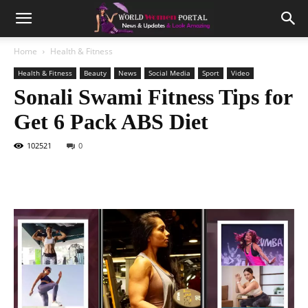
Home
Health & Fitness
Health & Fitness
Beauty
News
Social Media
Sport
Video
Sonali Swami Fitness Tips for
Get 6 Pack ABS Diet
102521
0