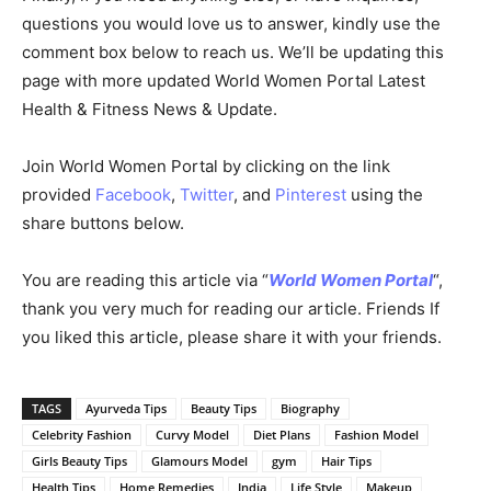
questions you would love us to answer, kindly use the
comment box below to reach us. We’ll be updating this
page with more updated World Women Portal Latest
Health & Fitness News & Update.
Join World Women Portal by clicking on the link
provided
Facebook
,
Twitter
, and
Pinterest
using the
share buttons below.
You are reading this article via “
World Women Portal
“,
thank you very much for reading our article. Friends If
you liked this article, please share it with your friends.
TAGS
Ayurveda Tips
Beauty Tips
Biography
Celebrity Fashion
Curvy Model
Diet Plans
Fashion Model
Girls Beauty Tips
Glamours Model
gym
Hair Tips
Health Tips
Home Remedies
India
Life Style
Makeup