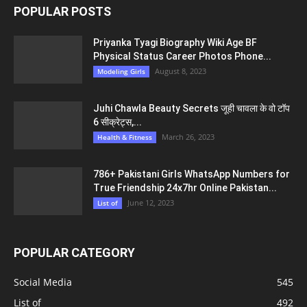
POPULAR POSTS
Priyanka Tyagi Biography Wiki Age BF
Physical Status Career Photos Phone...
August 8, 2023
Modeling Girls
Juhi Chawla Beauty Secrets जूही चावला के वो टॉप
6 सीक्रेट्स,...
March 26, 2023
Health & Fitness
786+ Pakistani Girls WhatsApp Numbers for
True Friendship 24x7hr Online Pakistan...
June 12, 2023
List of
POPULAR CATEGORY
Social Media
545
List of
492