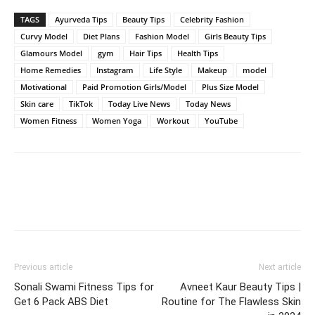
TAGS
Ayurveda Tips
Beauty Tips
Celebrity Fashion
Curvy Model
Diet Plans
Fashion Model
Girls Beauty Tips
Glamours Model
gym
Hair Tips
Health Tips
Home Remedies
Instagram
Life Style
Makeup
model
Motivational
Paid Promotion Girls/Model
Plus Size Model
Skin care
TikTok
Today Live News
Today News
Women Fitness
Women Yoga
Workout
YouTube
Previous article
Next article
Sonali Swami Fitness Tips for
Avneet Kaur Beauty Tips |
Get 6 Pack ABS Diet
Routine for The Flawless Skin