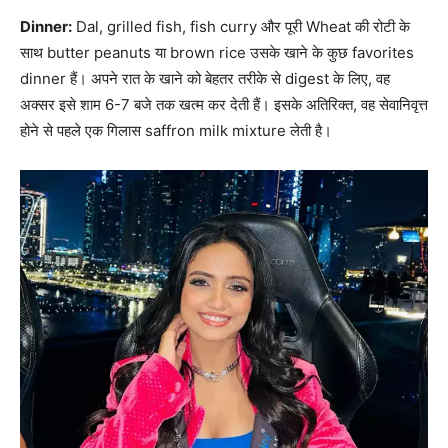
Dinner:
Dal, grilled fish, fish curry और पूरी Wheat की रोटी के
साथ butter peanuts या brown rice उसके खाने के कुछ favorites
dinner हैं। अपने रात के खाने को बेहतर तरीके से digest के लिए, वह
अक्सर इसे शाम 6-7 बजे तक खत्म कर देती हैं। इसके अतिरिक्त, वह सेवानिवृत्त
होने से पहले एक गिलास saffron milk mixture लेती है।