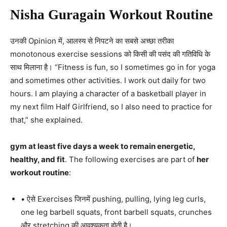
Nisha Guragain Workout Routine
उनकी Opinion में, आलस्य से निपटने का सबसे अच्छा तरीका
monotonous exercise sessions को किसी की पसंद की गतिविधि के
साथ मिलाना है। “Fitness is fun, so I sometimes go in for yoga
and sometimes other activities. I work out daily for two
hours. I am playing a character of a basketball player in
my next film Half Girlfriend, so I also need to practice for
that,” she explained.
gym at least five days a week to remain energetic,
healthy, and fit
. The following exercises are part of
her
workout routine
:
• ऐसे Exercises जिनमें pushing, pulling, lying leg curls,
one leg barbell squats, front barbell squats, crunches
और stretching की आवश्यकता होती है।