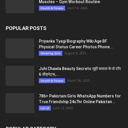
Muscles – Gym Workout Routine
April 14, 2024
Health & Fitness
POPULAR POSTS
Priyanka Tyagi Biography Wiki Age BF
Physical Status Career Photos Phone...
August 8, 2023
Modeling Girls
Juhi Chawla Beauty Secrets जूही चावला के वो टॉप
6 सीक्रेट्स,...
March 26, 2023
Health & Fitness
786+ Pakistani Girls WhatsApp Numbers for
True Friendship 24x7hr Online Pakistan...
June 12, 2023
List of