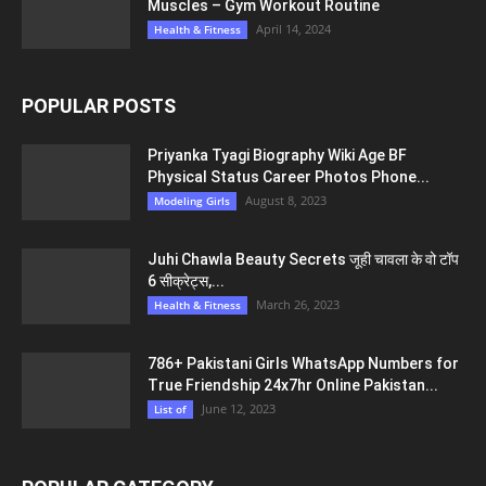
Muscles – Gym Workout Routine
April 14, 2024
Health & Fitness
POPULAR POSTS
Priyanka Tyagi Biography Wiki Age BF
Physical Status Career Photos Phone...
August 8, 2023
Modeling Girls
Juhi Chawla Beauty Secrets जूही चावला के वो टॉप
6 सीक्रेट्स,...
March 26, 2023
Health & Fitness
786+ Pakistani Girls WhatsApp Numbers for
True Friendship 24x7hr Online Pakistan...
June 12, 2023
List of