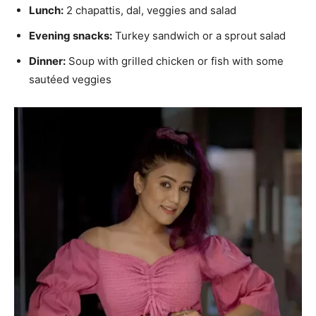
Lunch:
2 chapattis, dal, veggies and salad
Evening snacks:
Turkey sandwich or a sprout salad
Dinner:
Soup with grilled chicken or fish with some
sautéed veggies