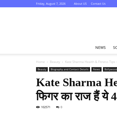
Friday, August 7, 2026
About US
Contact Us
NEWS
S
Home
Beauty
Kate Sharma Health & Fitness Tips – केट
Beauty
Biography and Contact Details
News
Bollywoo
Kate Sharma Healt
फिगर का राज हैं ये
102571
0