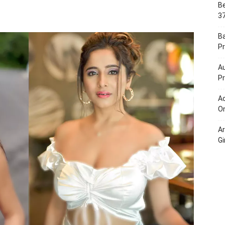
Be
Portal
37
B
Pr
Au
Pr
Ac
On
A
Gi