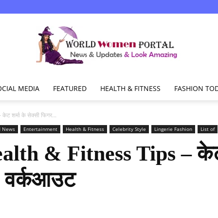
OCIAL MEDIA
FEATURED
HEALTH & FITNESS
FASHION TO
World
 शर्मा के सेक्सी फिगर...
d News
Entertainment
Health & Fitness
Celebrity Style
Lingerie Fashion
List of
h & Fitness Tips – केट शर
Women
 4 वर्कआउट