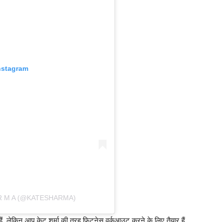
nstagram
 R M A (@KATESHARMA)
ैं. लेकिन आप केट शर्मा की तरह फिटनेस वर्कआउट करने के लिए तैयार हैं.