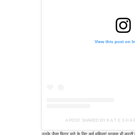
View this post on I
A POST SHARED BY K A T E S H A
उनके जैसा फिगर पाने के लिए कई महिलाएं प्रयास भी करती ह