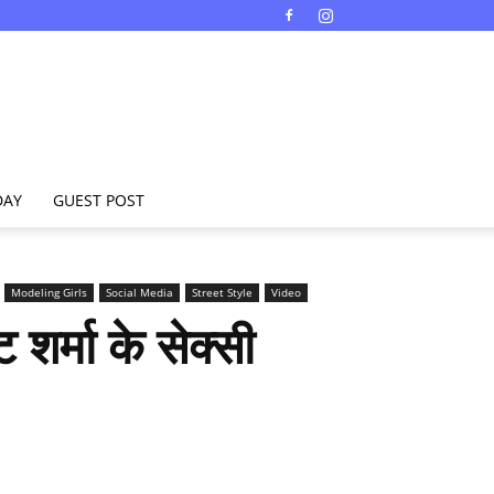
DAY
GUEST POST
Modeling Girls
Social Media
Street Style
Video
्मा के सेक्सी