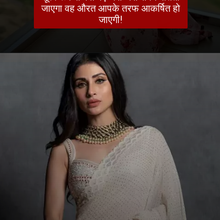
जाएगा वह औरत आपके तरफ आकर्षित हो
जाएगी!