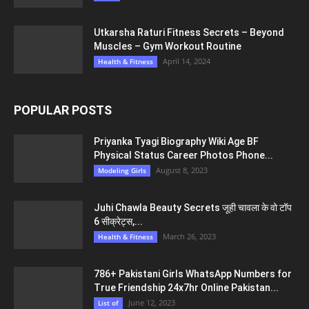
Utkarsha Raturi Fitness Secrets – Beyond
Muscles – Gym Workout Routine
April 14, 2024
Health & Fitness
POPULAR POSTS
Priyanka Tyagi Biography Wiki Age BF
Physical Status Career Photos Phone...
August 8, 2023
Modeling Girls
Juhi Chawla Beauty Secrets जूही चावला के वो टॉप
6 सीक्रेट्स,...
March 26, 2023
Health & Fitness
786+ Pakistani Girls WhatsApp Numbers for
True Friendship 24x7hr Online Pakistan...
June 12, 2023
List of