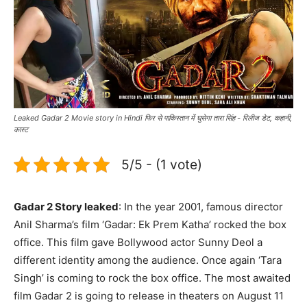
Leaked Gadar 2 Movie story in Hindi फिर से पाकिस्तान में घुसेगा तारा सिंह - रिलीज डेट, कहानी,
कास्ट
5/5 - (1 vote)
Gadar 2 Story leaked
: In the year 2001, famous director
Anil Sharma’s film ‘Gadar: Ek Prem Katha’ rocked the box
office. This film gave Bollywood actor Sunny Deol a
different identity among the audience. Once again ‘Tara
Singh’ is coming to rock the box office. The most awaited
film Gadar 2 is going to release in theaters on August 11