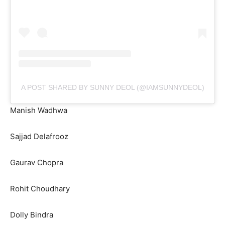
A POST SHARED BY SUNNY DEOL (@IAMSUNNYDEOL)
Manish Wadhwa
Sajjad Delafrooz
Gaurav Chopra
Rohit Choudhary
Dolly Bindra